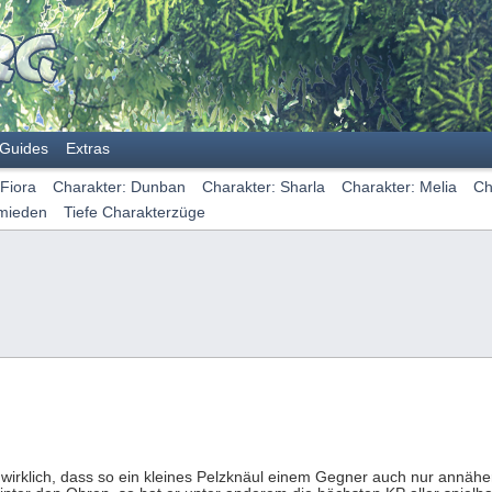
Guides
Extras
 Fiora
Charakter: Dunban
Charakter: Sharla
Charakter: Melia
Ch
mieden
Tiefe Charakterzüge
 wirklich, dass so ein kleines Pelzknäul einem Gegner auch nur annäh