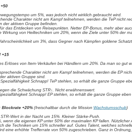
 +50
ewegungstempo um 5%, was jedoch nicht wirklich gebraucht wird.
echende Charakter nicht am Kampf teilnehmen, werden die TeP nicht red
 in der aktiven Gruppe befinden.
für das Entdecken von Reisepunkten. Netter EP-Bonus, mehr aber auch
die Wirkung von Heiltechniken um 20%, wenn die Ziele unter 50% der m
 Wahrscheinlichkeit um 3%, dass Gegner nach Kämpfen goldene Schatzt
I +15
des Erlöses von Item-Verkäufen bei Händlern um 20%. Da man so gut w
ntsprechende Charakter nicht am Kampf teilnehmen, werden die EP nicht
 der aktiven Gruppe sind.
er Spezialfähigkeit Schnapp! TeP stehlen, so erhält die ganze Gruppe eb
 gegen die Schwächung STR
↓
. Nicht erwähnenswert.
r Spezialfähigkeit Schnapp! EP stehlen, so erhält die ganze Gruppe eben
v: Blockrate +20%
(freischaltbar durch die Mission
Wachstumsschub
)
 STR-Wert in der Nacht um 15%. Kleiner Stärke-Push.
, wenn die eigenen KP unter 50% der maximalen KP fallen. Nützlicher 
ich die Techniken um 15% schneller auf. Gutes Talent, welches schnelle
wird eine erhöhte Trefferrate von 50% zugeschrieben. Ganz in Ordnung,