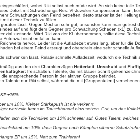
eingeschläfert, wobei Riki selbst auch müde wird. An sich keine tolle Te
dieses Defizit mit Schwächungs-Res. VI-Juwelen kompensieren kann, k
 mehr Schwächungen den Feind betreffen, desto stärker ist der Heilungs
t mit dieser Technik zu füllen.
nik geraten lässt. Gegen Mechon sehr gut, ansonsten kann man getrost d
eindes auf und fügt dem Gegner pro Schwächung Schaden (x1) zu. D
zial zustande. Wird Riki von der KI übernommen, sollte diese Technik 
 Potenzial nicht entfalten kann.
Reichweite hervor. Leider ist die Aufladezeit etwas lang, aber für die
D
schaden bei einem Feind erzeugt und obendrein eine sehr schnelle Aufla
e schwanken lässt. Relativ schnelle Aufladezeit, wodurch die Technik s
ardmäßig aus den drei Charakterzügen
Heiterkeit
,
Unschuld
und
Fluffi
enhaftigkeit
freischalten. Talente, die mit blauer Schrift gekennzeichn
h die entsprechende Person in der aktiven Gruppe befindet.
en Talente nur Riki selbst, während die mit [Gruppentalent] versehenen 
axKP +15%
er um 10%. Kleiner Stärkepush ist nie verkehrt.
niger wertvolle Items im Tauschhandel einzusetzen. Gut, um das Kollek
laden sich die Techniken um 10% schneller auf. Gutes Talent, welches 
cheinlichkeit um 10%, dass Gegner nach Kämpfen silberne Schatztruhen
erlangte EP um 15%. Nett zum Trainieren!