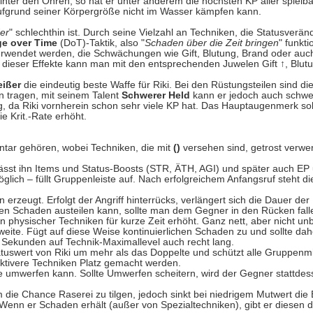
hinter den Ohren, so hat er unter anderem die höchsten KP aller spielb
fgrund seiner Körpergröße nicht im Wasser kämpfen kann.
er
" schlechthin ist. Durch seine Vielzahl an Techniken, die Statusver
e over Time
(DoT)-Taktik, also "
Schaden über die Zeit bringen
" funkt
verwendet werden, die Schwächungen wie Gift, Blutung, Brand oder auc
g dieser Effekte kann man mit den entsprechenden Juwelen Gift
↑
, Blut
ißer
die eindeutig beste Waffe für Riki. Bei den Rüstungsteilen sind di
n tragen, mit seinem Talent
Schwerer Held
kann er jedoch auch schwer
ig, da Riki vornherein schon sehr viele KP hat. Das Hauptaugenmerk so
ie Krit.-Rate erhöht.
ntar gehören, wobei Techniken, die mit
()
versehen sind, getrost verwen
k lässt ihn Items und Status-Boosts (STR, ÄTH, AGI) und später auch E
lich – füllt Gruppenleiste auf. Nach erfolgreichem Anfangsruf steht die
erzeugt. Erfolgt der Angriff hinterrücks, verlängert sich die Dauer der
hen Schaden austeilen kann, sollte man dem Gegner in den Rücken fal
n physischer Techniken für kurze Zeit erhöht. Ganz nett, aber nicht unbe
hweite. Fügt auf diese Weise kontinuierlichen Schaden zu und sollte dahe
30 Sekunden auf Technik-Maximallevel auch recht lang.
tatuswert von Riki um mehr als das Doppelte und schützt alle Gruppenmi
ffektivere Techniken Platz gemacht werden.
de umwerfen kann. Sollte Umwerfen scheitern, wird der Gegner stattdes
die Chance Raserei zu tilgen, jedoch sinkt bei niedrigem Mutwert die E
 Wenn er Schaden erhält (außer von Spezialtechniken), gibt er diesen do