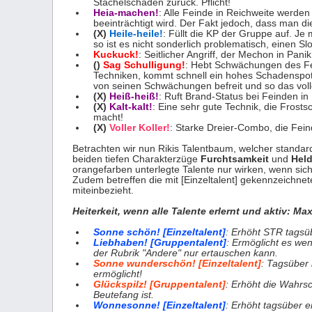
Stachelschaden zurück. Pflicht!
Heia-machen!
: Alle Feinde in Reichweite werden 
beeinträchtigt wird. Der Fakt jedoch, dass man 
(X)
Heile-heile!
: Füllt die KP der Gruppe auf. Je
so ist es nicht sonderlich problematisch, einen Slo
Kuckuck!
: Seitlicher Angriff, der Mechon in Pa
()
Sag Schulligung!
: Hebt Schwächungen des F
Techniken, kommt schnell ein hohes Schadenspoten
von seinen Schwächungen befreit und so das volle
(X)
Heiß-heiß!
: Ruft Brand-Status bei Feinden in 
(X)
Kalt-kalt!
: Eine sehr gute Technik, die Frost
macht!
(X)
Voller Koller!
: Starke Dreier-Combo, die Feind
Betrachten wir nun Rikis Talentbaum, welcher stand
beiden tiefen Charakterzüge
Furchtsamkeit
und
Held
orangefarben unterlegte Talente nur wirken, wenn sic
Zudem betreffen die mit [Einzeltalent] gekennzeichnet
miteinbezieht.
Heiterkeit, wenn alle Talente erlernt und aktiv: M
Sonne schön! [Einzeltalent]
: Erhöht STR tagsüb
Liebhaben! [Gruppentalent]
: Ermöglicht es we
der Rubrik "Andere" nur ertauschen kann.
Sonne wunderschön! [Einzeltalent]
: Tagsüber 
ermöglicht!
Glückspilz! [Gruppentalent]
: Erhöht die Wahrs
Beutefang ist.
Wonnesonne! [Einzeltalent]
: Erhöht tagsüber 