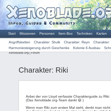
Start
Missionen
Personen
Item-Box
Techniken
Karten
Angriffsketten
Charakter: Shulk
Charakter: Reyn
Charakter:
Harmoniesteigerung durch Geschenke
Kolonie 6 Ausbau
Sch
Xenoblade.org
|
Forum
Charakter: Riki
Anbei der von Lloyd verfasste Charakterguide zu Riki:
(Das Xenoblade.org-Team dankt 😃 )
Wenn man Riki zum ersten Mal sieht, denkt man nicht