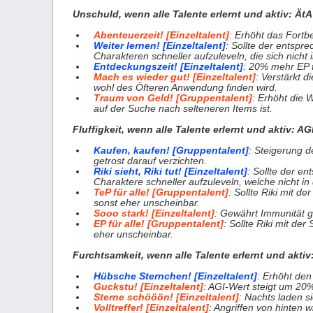
Unschuld, wenn alle Talente erlernt und aktiv: ÄtA
Abenteuerzeit! [Einzeltalent]
: Erhöht das Fortb
Weiter lernen! [Einzeltalent]
: Sollte der entspr
Charakteren schneller aufzuleveln, die sich nicht
Entdeckungszeit! [Einzeltalent]
: 20% mehr EP 
Mach es wieder gut! [Einzeltalent]
: Verstärkt 
wohl des Öfteren Anwendung finden wird.
Traum von Geld! [Gruppentalent]
: Erhöht die
auf der Suche nach selteneren Items ist.
Fluffigkeit, wenn alle Talente erlernt und aktiv: AG
Kaufen, kaufen! [Gruppentalent]
: Steigerung 
getrost darauf verzichten.
Riki sieht, Riki tut! [Einzeltalent]
: Sollte der e
Charaktere schneller aufzuleveln, welche nicht in
TeP für alle! [Gruppentalent]
: Sollte Riki mit d
sonst eher unscheinbar.
Sooo stark! [Einzeltalent]
: Gewährt Immunität
EP für alle! [Gruppentalent]
: Sollte Riki mit de
eher unscheinbar.
Furchtsamkeit, wenn alle Talente erlernt und akti
Hübsche Sternchen! [Einzeltalent]
: Erhöht den
Guckstu! [Einzeltalent]
: AGI-Wert steigt um 20%
Sterne schööön! [Einzeltalent]
: Nachts laden s
Volltreffer! [Einzeltalent]
: Angriffen von hinten 