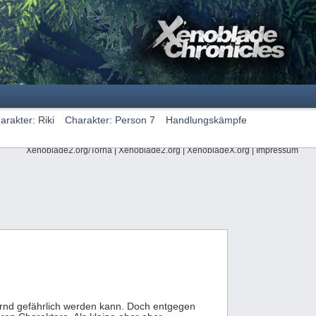
arakter: Riki
Charakter: Person 7
Handlungskämpfe
Xenoblade2.org/Torna
|
Xenoblade2.org
|
XenobladeX.org
|
Impressum
ernd gefährlich werden kann. Doch entgegen