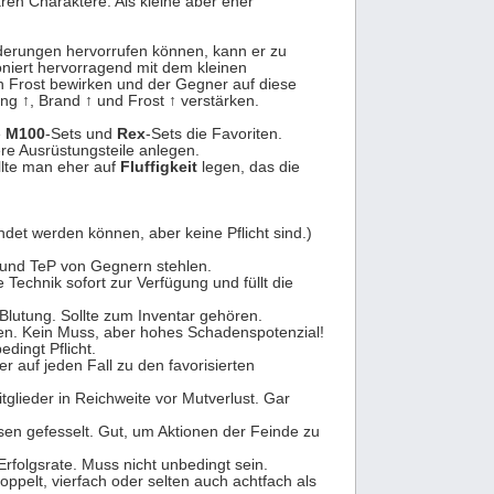
aren Charaktere. Als kleine aber eher
änderungen hervorrufen können, kann er zu
ioniert hervorragend mit dem kleinen
h Frost bewirken und der Gegner auf diese
ung
↑
, Brand
↑
und Frost
↑
verstärken.
e
M100
-Sets und
Rex
-Sets die Favoriten.
e Ausrüstungsteile anlegen.
llte man eher auf
Fluffigkeit
legen, das die
det werden können, aber keine Pflicht sind.)
P und TeP von Gegnern stehlen.
 Technik sofort zur Verfügung und füllt die
 Blutung. Sollte zum Inventar gehören.
len. Kein Muss, aber hohes Schadenspotenzial!
dingt Pflicht.
r auf jeden Fall zu den favorisierten
tglieder in Reichweite vor Mutverlust. Gar
sen gefesselt. Gut, um Aktionen der Feinde zu
rfolgsrate. Muss nicht unbedingt sein.
ppelt, vierfach oder selten auch achtfach als