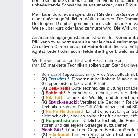
des Ersteindrucks hat es der klei ne Nopon faustdick 
unbedeutende Schwäche ist anzumerken, dass Riki au
Man kann durchaus sagen, dass Riki das "
Statuswund
einer äußerst gefährlichen Waffe mutieren. Die
Damag
Heldenpon. Damit ist gemeint, dass viele Techniken 
Weise über kurz oder lang zermürbt wird. Die Wirkun
An Ausrüstungsgegenständen ist wohl der
Kometenbe
Riki kann zwar normalerweise nur leichte Ausrüstunge
Als aktiven Charakterzug ist
Heiterkeit
definitiv unnöt
Agilität fördert oder auch
Heldenhaftigkeit
, welches d
Werfen wir nun einen Blick auf Rikis Techniken:
(mit
(X)
markierte Techniken sollten zum Standardinve
Schnapp!
(Spezialtechnik): Rikis Spezialtechni
(X)
Freu-freu!
: Einsatz nur bei hohem Mutwert mög
Gruppenleiste effektiv auf. Pflicht!
(X)
Beiß-beiß!
Gute Technik, die Blutungsschaden 
()
Schleich!
: Annehmbare Technik, die ordentlic
()
Riki tot!
: Technik, die Wut tilgt und den Schade
(X)
Spuck-spuck!
: Vergiftet alle Gegner in Reic
Techniken zählen. Die Gift-Wirkungszeit ist mit 
()
He-He-Heldenzeit!
: Erhöht einen zufälligen S
nicht schlecht, aber es sollte eher für andere, e
()
Holperdistolper!
: Nützliche Technik, die Fein
stören und die eigene Strategie aufzuziehen.
Mach Sitz!
: Lähmt den Gegner. Besitzt außerdem 
(X)
Riki böse!
: Eine von Rikis besten Techniken.