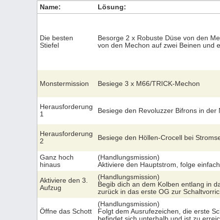
Name:
Lösung:
Die besten
Besorge 2 x Robuste Düse von den Mec
Stiefel
von den Mechon auf zwei Beinen und er
Monstermission
Besiege 3 x M66/TRICK-Mechon
Herausforderung
Besiege den Revoluzzer Bifrons in der
1
Herausforderung
Besiege den Höllen-Crocell bei Stroms
2
Ganz hoch
(Handlungsmission)
hinaus
Aktiviere den Hauptstrom, folge einfach
(Handlungsmission)
Aktiviere den 3.
Begib dich an dem Kolben entlang in da
Aufzug
zurück in das erste OG zur Schaltvorri
(Handlungsmission)
Öffne das Schott
Folgt dem Ausrufezeichen, die erste Sc
befindet sich unterhalb und ist zu erre