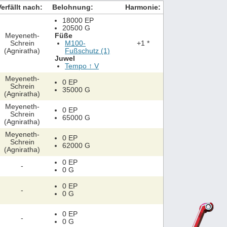
Verfällt nach:
Belohnung:
Harmonie:
18000 EP
20500 G
Meyeneth-
Füße
Schrein
M100-
+1 *
(Agniratha)
Fußschutz (1)
Juwel
Tempo ↑ V
Meyeneth-
0 EP
Schrein
35000 G
(Agniratha)
Meyeneth-
0 EP
Schrein
65000 G
(Agniratha)
Meyeneth-
0 EP
Schrein
62000 G
(Agniratha)
0 EP
-
0 G
0 EP
-
0 G
0 EP
-
0 G