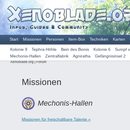
Start
Missionen
Personen
Item-Box
Techniken
Karten
Kolonie 9
Tephra-Höhle
Bein des Bionis
Kolonie 6
Sumpf v
Mechonis-Hallen
Zentralfabrik
Agniratha
Gefängnisinsel 2
Xenoblade.org
|
Forum
Missionen
Mechonis-Hallen
Missionen für freischaltbare Talente »