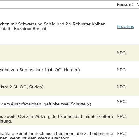
Person:
hon mit Schwert und Schild und 2 x Robuster Kolben
Bozatrox
statte Bozatrox Bericht
NPC
 Nähe von Stromsektor 1 (4. OG, Norden)
NPC
ektor 2 (4. OG, Süden)
NPC
NPC
 dem Ausrufezeichen, gefühlte zwei Schritte ;-)
s zweite OG zum Aufzug, dort kannst du hintunterklettern
NPC
chtung.
halttafel könnt ihr noch nicht bedienen, die zu bedienende
NPC
ichen, wenn ihr dem Weg weiter folgt