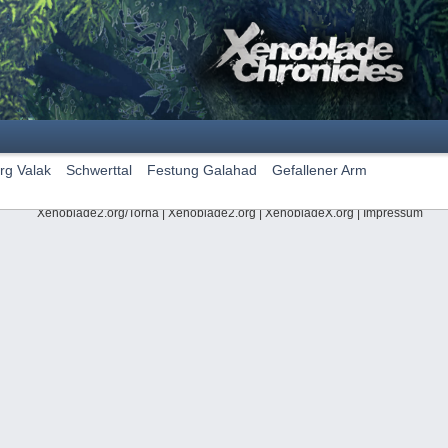
rg Valak
Schwerttal
Festung Galahad
Gefallener Arm
Xenoblade2.org/Torna
|
Xenoblade2.org
|
XenobladeX.org
|
Impressum