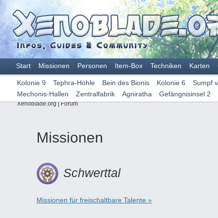
Start
Missionen
Personen
Item-Box
Techniken
Karten
Kolonie 9
Tephra-Höhle
Bein des Bionis
Kolonie 6
Sumpf v
Mechonis-Hallen
Zentralfabrik
Agniratha
Gefängnisinsel 2
Xenoblade.org
|
Forum
Missionen
Schwerttal
Missionen für freischaltbare Talente »