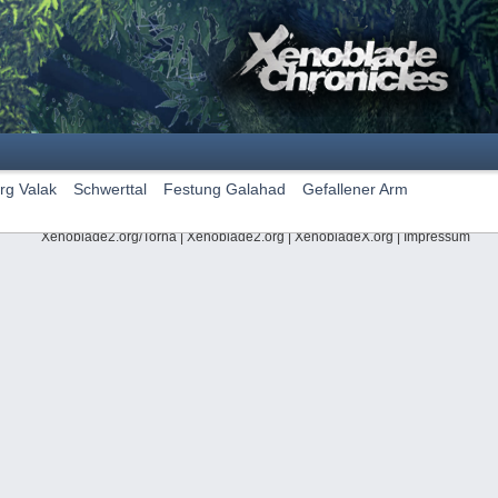
rg Valak
Schwerttal
Festung Galahad
Gefallener Arm
Xenoblade2.org/Torna
|
Xenoblade2.org
|
XenobladeX.org
|
Impressum