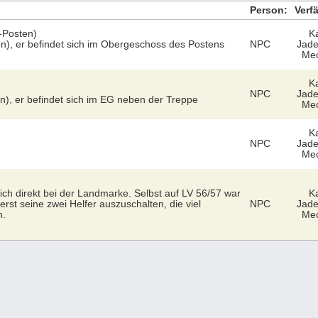
Person:
Verfä
-Posten)
K
), er befindet sich im Obergeschoss des Postens
NPC
Jade
Mec
K
NPC
Jade
), er befindet sich im EG neben der Treppe
Mec
K
NPC
Jade
Mec
sich direkt bei der Landmarke. Selbst auf LV 56/57 war
K
erst seine zwei Helfer auszuschalten, die viel
NPC
Jade
n.
Mec