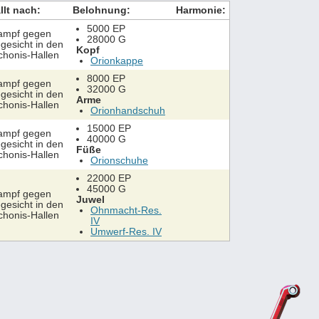
llt nach:
Belohnung:
Harmonie:
5000 EP
ampf gegen
28000 G
gesicht in den
Kopf
honis-Hallen
Orionkappe
8000 EP
ampf gegen
32000 G
gesicht in den
Arme
honis-Hallen
Orionhandschuh
15000 EP
ampf gegen
40000 G
gesicht in den
Füße
honis-Hallen
Orionschuhe
22000 EP
45000 G
ampf gegen
Juwel
gesicht in den
Ohnmacht-Res.
honis-Hallen
IV
Umwerf-Res. IV